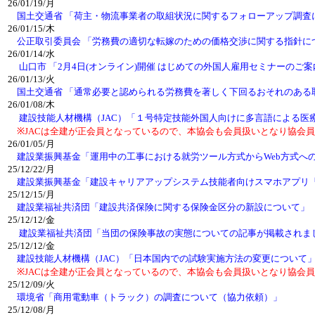
26/01/19/月
国土交通省 「荷主・物流事業者の取組状況に関するフォローアップ調査
26/01/15/木
公正取引委員会 「労務費の適切な転嫁のための価格交渉に関する指針に
26/01/14/水
山口市 「2月4日(オンライン)開催 はじめての外国人雇用セミナーのご案
26/01/13/火
国土交通省 「通常必要と認められる労務費を著しく下回るおそれのある
26/01/08/木
建設技能人材機構（JAC）「１号特定技能外国人向けに多言語による医
※JACは全建が正会員となっているので、本協会も会員扱いとなり協会員
26/01/05/月
建設業振興基金「運用中の工事における就労ツール方式からWeb方式へ
25/12/22/月
建設業振興基金「建設キャリアアップシステム技能者向けスマホアプリ
25/12/15/月
建設業福祉共済団「建設共済保険に関する保険金区分の新設について」
25/12/12/金
建設業福祉共済団「当団の保険事故の実態についての記事が掲載されま
25/12/12/金
建設技能人材機構（JAC）「日本国内での試験実施方法の変更について
※JACは全建が正会員となっているので、本協会も会員扱いとなり協会員
25/12/09/火
環境省「商用電動車（トラック）の調査について（協力依頼）」
25/12/08/月