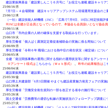
建設業振興基金「建設業しんこう６月号に『お役立ち連載 建設キャリア
25/06/16/月
7月7日～４会場開催 建設キャリアアップシステム現場運用支援会のご
25/06/12/木
（一社）建設技能人材機構（JAC）「広島で7月9日、10日に特定技能
※JACは全建が正会員となっているので、本協会も会員扱いとなり協会員
25/06/11/水
山口市「市内企業の人材の確保を支援する取組みを行っています」
25/06/10/火
厚生労働省「個人ばく露測定定着促進補助金の実施に係る周知について
25/06/09/月
厚生労働省「令和６年 職場における熱中症の発生状況（確定値）につい
25/06/05/木
全建「発注関係事務の運用に関する指針の運用状況等に関するアンケー
、
※アンケート様式は
こちらから
（Ｗｅｂ形式）
昨年の結果報告は
こ
25/06/04/水
建設業振興基金「建設業しんこう５月号に『お役立ち連載 建設キャリア
25/05/30/金
山口県土木建築部「6月3日開催 やまぐち建設産業魅力発見フェアの実施
25/05/29/木
厚生労働省「労働安全衛生規則の一部を改正する省令の施行等について
25/05/28/水
国土交通省「労務費等の適切な転嫁の実施状況のフォローアップ調査に
25/05/27/火
（一社）建設技能人材機構（JAC）「ベトナムで特定技能1号評価試験を