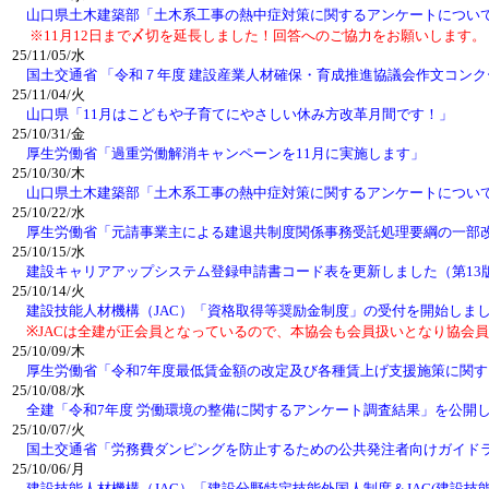
山口県土木建築部「土木系工事の熱中症対策に関するアンケートについ
※11月12日まで〆切を延長しました！回答へのご協力をお願いします。
25/11/05/水
国土交通省 「令和７年度 建設産業人材確保・育成推進協議会作文コン
25/11/04/火
山口県「11月はこどもや子育てにやさしい休み方改革月間です！」
25/10/31/金
厚生労働省「過重労働解消キャンペーンを11月に実施します」
25/10/30/木
山口県土木建築部「土木系工事の熱中症対策に関するアンケートにつ
25/10/22/水
厚生労働省「元請事業主による建退共制度関係事務受託処理要綱の一部
25/10/15/水
建設キャリアアップシステム登録申請書コード表を更新しました（第13
25/10/14/火
建設技能人材機構（JAC）「資格取得等奨励金制度」の受付を開始しま
※JACは全建が正会員となっているので、本協会も会員扱いとなり協会員
25/10/09/木
厚生労働省「令和7年度最低賃金額の改定及び各種賃上げ支援施策に関
25/10/08/水
全建「令和7年度 労働環境の整備に関するアンケート調査結果」を公開
25/10/07/火
国土交通省「労務費ダンピングを防止するための公共発注者向けガイド
25/10/06/月
建設技能人材機構（JAC）「建設分野特定技能外国人制度＆JAC(建設技