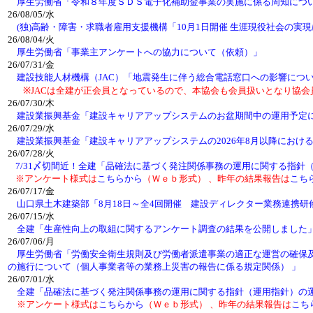
厚生労働省「令和８年度ＳＤＳ電子化補助金事業の実施に係る周知につ
26/08/05/水
(独)高齢・障害・求職者雇用支援機構「10月1日開催 生涯現役社会の
26/08/04/火
厚生労働省「事業主アンケートへの協力について（依頼）」
26/07/31/金
建設技能人材機構（JAC）「地震発生に伴う総合電話窓口への影響につ
※JACは全建が正会員となっているので、本協会も会員扱いとなり協会
26/07/30/木
建設業振興基金「建設キャリアアップシステムのお盆期間中の運用予定
26/07/29/水
建設業振興基金「建設キャリアアップシステムの2026年8月以降におけ
26/07/28/火
7/31〆切間近！全建「品確法に基づく発注関係事務の運用に関する指
※アンケート様式は
こちらから
（Ｗｅｂ形式） 、昨年の結果報告は
こち
26/07/17/金
山口県土木建築部「8月18日～全4回開催 建設ディレクター業務連携研
26/07/15/水
全建「生産性向上の取組に関するアンケート調査の結果を公開しました
26/07/06/月
厚生労働省「労働安全衛生規則及び労働者派遣事業の適正な運営の確保
の施行について（個人事業者等の業務上災害の報告に係る規定関係） 」
26/07/01/水
全建「品確法に基づく発注関係事務の運用に関する指針（運用指針）の
※アンケート様式は
こちらから
（Ｗｅｂ形式） 、昨年の結果報告は
こち