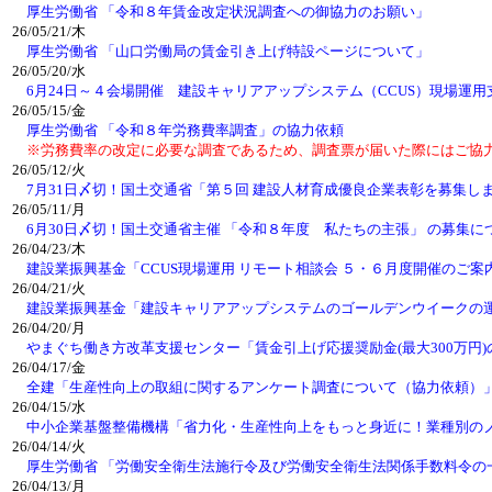
厚生労働省 「令和８年賃金改定状況調査への御協力のお願い」
26/05/21/木
厚生労働省 「山口労働局の賃金引き上げ特設ページについて」
26/05/20/水
6月24日～４会場開催 建設キャリアアップシステム（CCUS）現場運
26/05/15/金
厚生労働省 「令和８年労務費率調査」の協力依頼
※労務費率の改定に必要な調査であるため、調査票が届いた際にはご協
26/05/12/火
7月31日〆切！国土交通省「第５回 建設人材育成優良企業表彰を募集し
26/05/11/月
6月30日〆切！国土交通省主催 「令和８年度 私たちの主張」 の募集に
26/04/23/木
建設業振興基金「CCUS現場運用 リモート相談会 ５・６月度開催のご案
26/04/21/火
建設業振興基金「建設キャリアアップシステムのゴールデンウイークの
26/04/20/月
やまぐち働き方改革支援センター「賃金引上げ応援奨励金(最大300万円
26/04/17/金
全建「生産性向上の取組に関するアンケート調査について（協力依頼）
26/04/15/水
中小企業基盤整備機構「省力化・生産性向上をもっと身近に！業種別の
26/04/14/火
厚生労働省 「労働安全衛生法施行令及び労働安全衛生法関係手数料令の
26/04/13/月