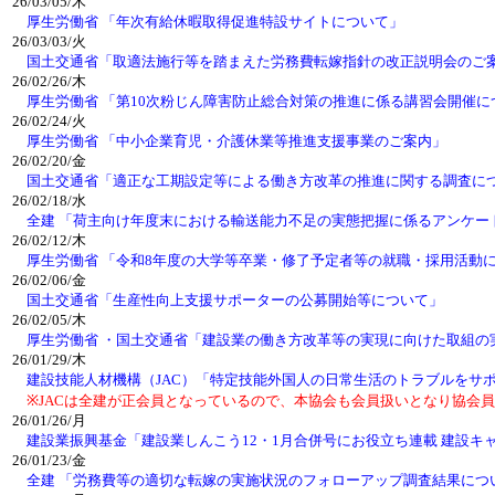
26/03/05/木
厚生労働省 「年次有給休暇取得促進特設サイトについて」
26/03/03/火
国土交通省「取適法施行等を踏まえた労務費転嫁指針の改正説明会のご
26/02/26/木
厚生労働省 「第10次粉じん障害防止総合対策の推進に係る講習会開催に
26/02/24/火
厚生労働省 「中小企業育児・介護休業等推進支援事業のご案内」
26/02/20/金
国土交通省「適正な工期設定等による働き方改革の推進に関する調査に
26/02/18/水
全建 「荷主向け年度末における輸送能力不足の実態把握に係るアンケ
26/02/12/木
厚生労働省 「令和8年度の大学等卒業・修了予定者等の就職・採用活動
26/02/06/金
国土交通省「生産性向上支援サポーターの公募開始等について」
26/02/05/木
厚生労働省 ・国土交通省「建設業の働き方改革等の実現に向けた取組の
26/01/29/木
建設技能人材機構（JAC）「特定技能外国人の日常生活のトラブルをサ
※JACは全建が正会員となっているので、本協会も会員扱いとなり協会員
26/01/26/月
建設業振興基金「建設業しんこう12・1月合併号にお役立ち連載 建設キ
26/01/23/金
全建 「労務費等の適切な転嫁の実施状況のフォローアップ調査結果につ