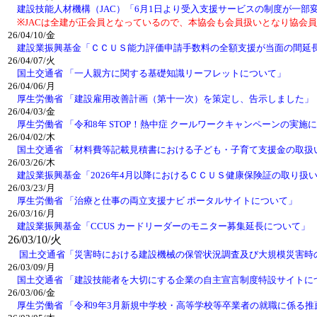
建設技能人材機構（JAC）「6月1日より受入支援サービスの制度が一部
※JACは全建が正会員となっているので、本協会も会員扱いとなり協会員
26/04/10/金
建設業振興基金「ＣＣＵＳ能力評価申請手数料の全額支援が当面の間延
26/04/07/火
国土交通省 「一人親方に関する基礎知識リーフレットについて」
26/04/06/月
厚生労働省 「建設雇用改善計画（第十一次）を策定し、告示しました」
26/04/03/金
厚生労働省 「令和8年 STOP！熱中症 クールワークキャンペーンの実施
26/04/02/木
国土交通省 「材料費等記載見積書における子ども・子育て支援金の取扱
26/03/26/木
建設業振興基金「2026年4月以降におけるＣＣＵＳ健康保険証の取り扱
26/03/23/月
厚生労働省 「治療と仕事の両立支援ナビ ポータルサイトについて」
26/03/16/月
建設業振興基金「CCUS カードリーダーのモニター募集延長について」
26/03/10/火
国土交通省「災害時における建設機械の保管状況調査及び大規模災害時
26/03/09/月
国土交通省 「建設技能者を大切にする企業の自主宣言制度特設サイトに
26/03/06/金
厚生労働省 「令和9年3月新規中学校・高等学校等卒業者の就職に係る