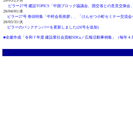
26/05/25/月
ピラー27号 建設TOPICS「中国ブロック協議会、国交省との意見交換
26/04/01/水
ピラー27号 巻頭特集「中村会長挨拶」、「けんせつ小町セミナー交流
26/03/31/火
ピラーのバックナンバーを更新しました(26号を追加)
■全建作成「令和７年度 建設業社会貢献SDGs／広報活動事例集」（毎年