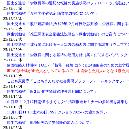
国土交通省 「労務費等の適切な転嫁の実施状況のフォローアップ調査に
25/12/05/金
厚生労働省 「厚生労働省認定 職業能力検定について」
25/12/03/水
国土交通省 「改正建設業法(令和7年12月施行分)説明会～労務費に関
25/12/02/火
厚生労働省 「改正労働安全衛生法説明会（厚生労働省）のご案内につい
25/12/02/火
国土交通省 「建設業における一人親方の働き方に関する調査（ウェブア
25/11/25/火
国土交通省 「労務費に関する基準の運用方針（案）に関するパブリック
25/11/20/木
建設技能人材機構（JAC）「技能・経験に応じた評価促進のための就労
※JACは全建が正会員となっているので、本協会も会員扱いとなり協会員
25/11/18/火
こども家庭庁「こどもまんなか社会実現プラットフォームキックオフイ
25/11/17/月
厚生労働省「第２回 化学物質管理強調月間について」
25/11/12/水
山口県「12月17日開催 やまぐち女性活躍推進セミナーの参加者を募集
25/11/10/月
11月18日11:18 土木の日SNSアクション2025への協力お願い
25/11/06/木
厚生労働省「事務所等の労災保険の加入について」
25/11/05/水