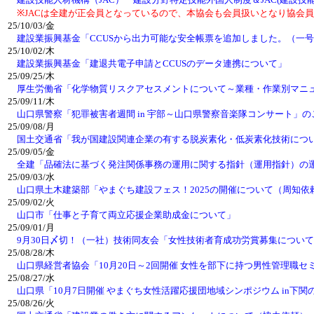
※JACは全建が正会員となっているので、本協会も会員扱いとなり協会員
25/10/03/金
建設業振興基金「CCUSから出力可能な安全帳票を追加しました。（一号
25/10/02/木
建設業振興基金「建退共電子申請とCCUSのデータ連携について」
25/09/25/木
厚生労働省「化学物質リスクアセスメントについて～業種・作業別マニ
25/09/11/木
山口県警察「犯罪被害者週間 in 宇部～山口県警察音楽隊コンサート」の
25/09/08/月
国土交通省「我が国建設関連企業の有する脱炭素化・低炭素化技術につ
25/09/05/金
全建「品確法に基づく発注関係事務の運用に関する指針（運用指針）の
25/09/03/水
山口県土木建築部「やまぐち建設フェス！2025の開催について（周知依
25/09/02/火
山口市「仕事と子育て両立応援企業助成金について」
25/09/01/月
9月30日〆切！（一社）技術同友会「女性技術者育成功労賞募集につい
25/08/28/木
山口県経営者協会「10月20日～2回開催 女性を部下に持つ男性管理職
25/08/27/水
山口県「10月7日開催 やまぐち女性活躍応援団地域シンポジウム in下
25/08/26/火