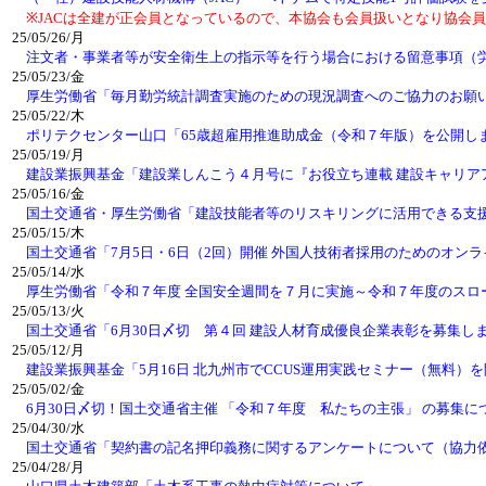
※JACは全建が正会員となっているので、本協会も会員扱いとなり協会員
25/05/26/月
注文者・事業者等が安全衛生上の指示等を行う場合における留意事項（
25/05/23/金
厚生労働省「毎月勤労統計調査実施のための現況調査へのご協力のお願
25/05/22/木
ポリテクセンター山口「65歳超雇用推進助成金（令和７年版）を公開し
25/05/19/月
建設業振興基金「建設業しんこう４月号に『お役立ち連載 建設キャリア
25/05/16/金
国土交通省・厚生労働省「建設技能者等のリスキリングに活用できる支
25/05/15/木
国土交通省「7月5日・6日（2回）開催 外国人技術者採用のためのオン
25/05/14/水
厚生労働省「令和７年度 全国安全週間を７月に実施～令和７年度のスロ
25/05/13/火
国土交通省「6月30日〆切 第４回 建設人材育成優良企業表彰を募集し
25/05/12/月
建設業振興基金「5月16日 北九州市でCCUS運用実践セミナー（無料）
25/05/02/金
6月30日〆切！国土交通省主催 「令和７年度 私たちの主張」 の募集に
25/04/30/水
国土交通省「契約書の記名押印義務に関するアンケートについて（協力
25/04/28/月