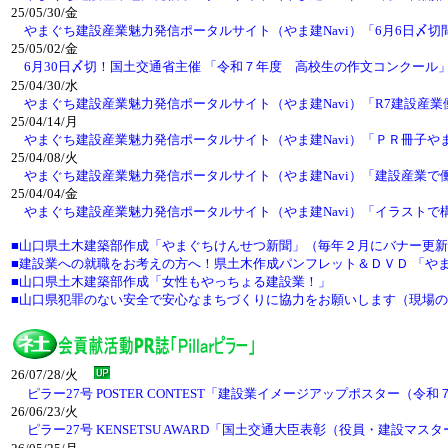
25/05/30/金
やまぐち建設産業魅力発信ポータルサイト（やま建Navi）「6月6日〆
25/05/02/金
6月30日〆切！国土交通省主催 「令和７年度 高校生の作文コンクー
25/04/30/水
やまぐち建設産業魅力発信ポータルサイト（やま建Navi）「R7建設産
25/04/14/月
やまぐち建設産業魅力発信ポータルサイト（やま建Navi）「ＰＲ冊子や
25/04/08/火
やまぐち建設産業魅力発信ポータルサイト（やま建Navi）「建設産業
25/04/04/金
やまぐち建設産業魅力発信ポータルサイト（やま建Navi）「イラスト
■山口県土木建築部作成「やまぐちけんせつ新聞」（毎年２月にバナー更
■建設業への就職をお考えの方へ！県土木作成パンフレット＆ＤＶＤ 「や
■山口県土木建築部作成「女性もやっちょる建設業！」
■山口県犯罪のない安全で安心なまちづくりに協力をお願いします（現場のこ
26/07/28/火
ピラー27号 POSTER CONTEST「建設業イメージアップポスター（令
26/06/23/火
ピラー27号 KENSETSU AWARD「国土交通大臣表彰（役員・建設