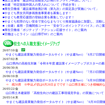
■国土交通省「建設特定技能受入計画のオンライン申請について」
■全建「特定技能外国人の受入れについて（手続き等）」
■
厚生労働省「建設雇用改善計画（第九次）の策定及び実施について」
■やまぐち男女共同参画推進事業者を募集します！
■やまぐち教育応援団の登録企業を募集しています！
■やまぐち犯罪のない安全で安心なまちづくり推進協議会に加盟し、活動
■（全建）雇用・労働関係コーナー「安全ワンポイントアドバイス」のご
■厚生労働省「ポジティブ・アクション応援サイト」のご案内
■労働ほっとライン（山口県庁8F）のご案内
26/07/10/金
やまぐち建設産業魅力発信ポータルサイト（やま建Navi）「8月27日
26/07/02/木
山口県内の高校生対象「令和８年度 建設業イメージアップポスターの募
26/06/30/火
やまぐち建設産業魅力発信ポータルサイト（やま建Navi）「7月23日開
26/06/10/水
やまぐち建設産業魅力発信ポータルサイト（やま建Navi）「6月30日開
⇒ 残50席 ※申込〆切は6月26日までです！山口県主催につき積極
26/05/22/金
山口県土木建築部 「高校生向けの建設工事現場見学会」の実施について
26/05/14/木
やまぐち建設産業魅力発信ポータルサイト（やま建Navi）「6月30日