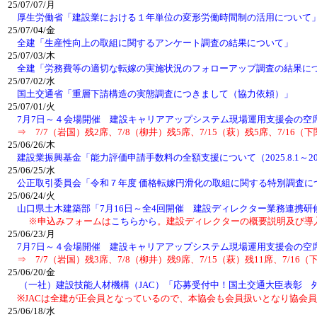
25/07/07/月
厚生労働省「建設業における１年単位の変形労働時間制の活用について
25/07/04/金
全建「生産性向上の取組に関するアンケート調査の結果について」
25/07/03/木
全建「労務費等の適切な転嫁の実施状況のフォローアップ調査の結果に
25/07/02/水
国土交通省「重層下請構造の実態調査につきまして（協力依頼）」
25/07/01/火
7月7日～４会場開催 建設キャリアアップシステム現場運用支援会の空
⇒ 7/7（岩国）残2席、7/8（柳井）残5席、7/15（萩）残5席、7/16（
25/06/26/木
建設業振興基金「能力評価申請手数料の全額支援について（2025.8.1～2026
25/06/25/水
公正取引委員会「令和７年度 価格転嫁円滑化の取組に関する特別調査に
25/06/24/火
山口県土木建築部「7月16日～全4回開催 建設ディレクター業務連携
※申込みフォームは
こちらから
。建設ディレクターの概要説明及び導
25/06/23/月
7月7日～４会場開催 建設キャリアアップシステム現場運用支援会の空
⇒ 7/7（岩国）残3席、7/8（柳井）残9席、7/15（萩）残11席、7/16（
25/06/20/金
（一社）建設技能人材機構（JAC）「応募受付中！国土交通大臣表彰 
※JACは全建が正会員となっているので、本協会も会員扱いとなり協会員
25/06/18/水