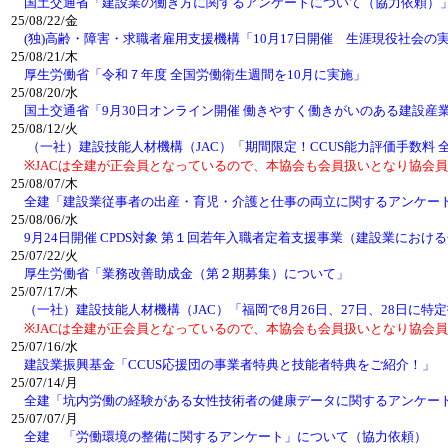
国土交通省「建設業の働き方に関するアンケートについて（協力依頼）
25/08/22/金
(独)高齢・障害・求職者雇用支援機構「10月17日開催 生涯現役社会
25/08/21/木
厚生労働省「令和７年度 全国労働衛生週間を10月に実施」
25/08/20/水
国土交通省「9月30日オンライン開催 働きやすく働きがいのある建設産
25/08/12/火
（一社）建設技能人材機構（JAC）「期間限定！CCUS能力評価手数料 
※JACは全建が正会員となっているので、本協会も会員扱いとなり協会員
25/08/07/木
全建「建設業従事者の出産・育児・介護と仕事の両立に関するアンケー
25/08/06/水
9月24日開催 CPDS対象 第１回若年入職者定着支援事業（建設業にお
25/07/22/火
厚生労働省「業務改善助成金（第２期募集）について」
25/07/17/木
（一社）建設技能人材機構（JAC）「福岡で8月26日、27日、28日に
※JACは全建が正会員となっているので、本協会も会員扱いとなり協会員
25/07/16/水
建設業振興基金「CCUS応援団の事業者特典と技能者特典をご紹介！」
25/07/14/月
全建「坑内労働の経験がある女性技術者の健康データに関するアンケー
25/07/07/月
全建 「労働環境の整備に関するアンケート」について（協力依頼）