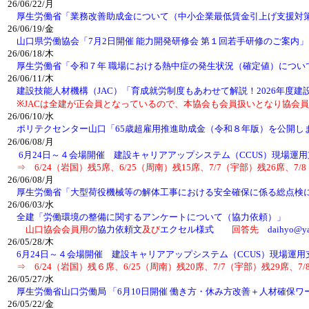
26/06/22/月
厚生労働省「業務改善助成金について（中小企業最低賃金引上げ支援対
26/06/19/金
山口県労働協会「7月2日開催 能力開発研修会 第１回若手研修のご案内」
26/06/18/木
厚生労働省「令和７年 職場における熱中症の発生状況（確定値）につ
26/06/11/木
建設技能人材機構（JAC）「育成就労制度もあわせて解説！2026年度
※JACは全建が正会員となっているので、本協会も会員扱いとなり協会員
26/06/10/水
ポリテクセンター山口「65歳超雇用推進助成金（令和８年版）を公開し
26/06/08/月
6月24日～４会場開催 建設キャリアアップシステム（CCUS）現場運
⇒ 6/24（岩国）残5席、6/25（周南）残15席、7/7（宇部）残26席、7/
26/06/08/月
厚生労働省「大型荷役機械等の解体工事における安全確保に係る総点
26/06/03/水
全建「労働環境の整備に関するアンケートについて（協力依頼）」
山口協会会員用の
協力依頼文
及び
エクセル様式
回答先
daihyo@ya
26/05/28/木
6月24日～４会場開催 建設キャリアアップシステム（CCUS）現場運
⇒ 6/24（岩国）残６席、6/25（周南）残20席、7/7（宇部）残29席、7
26/05/27/水
厚生労働省山口労働局 「6月10日開催 働き方・休み方改善＋人材確保
26/05/22/金