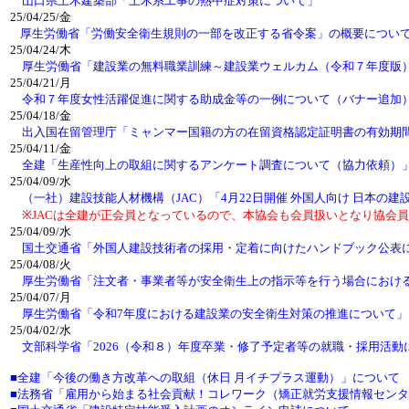
山口県土木建築部「土木系工事の熱中症対策について」
25/04/25/金
厚生労働省「労働安全衛生規則の一部を改正する省令案」の概要につい
25/04/24/木
厚生労働省「建設業の無料職業訓練～建設業ウェルカム（令和７年度版
25/04/21/月
令和７年度女性活躍促進に関する助成金等の一例について（バナー追加
25/04/18/金
出入国在留管理庁「ミャンマー国籍の方の在留資格認定証明書の有効期
25/04/11/金
全建「生産性向上の取組に関するアンケート調査について（協力依頼
25/04/09/水
（一社）建設技能人材機構（JAC）「4月22日開催 外国人向け 日本の
※JACは全建が正会員となっているので、本協会も会員扱いとなり協会員
25/04/09/水
国土交通省「外国人建設技術者の採用・定着に向けたハンドブック公表
25/04/08/火
厚生労働省「注文者・事業者等が安全衛生上の指示等を行う場合におけ
25/04/07/月
厚生労働省「令和7年度における建設業の安全衛生対策の推進について」
25/04/02/水
文部科学省「2026（令和８）年度卒業・修了予定者等の就職・採用活
■全建「今後の働き方改革への取組（休日 月イチプラス運動）」について
■法務省「雇用から始まる社会貢献！コレワーク（矯正就労支援情報セン